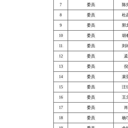
7
委员
陈
8
委员
杜
9
委员
郭
10
委员
胡
11
委员
刘
12
委员
孟
13
委员
倪
14
委员
裴
15
委员
汪
16
委员
王
17
委员
肖
18
委员
杨