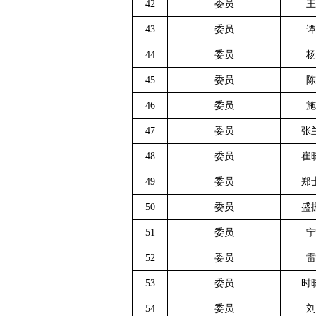
42
委员
王
43
委员
谭
44
委员
杨
45
委员
陈
46
委员
施
47
委员
张
48
委员
崔
49
委员
郑
50
委员
盛
51
委员
宁
52
委员
雷
53
委员
时
54
委员
刘