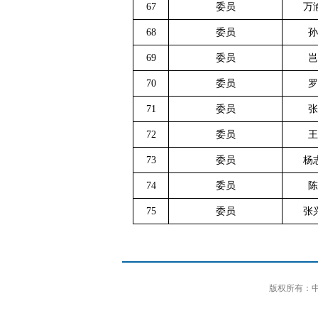
67
委员
万
68
委员
孙
69
委员
岂
70
委员
罗
71
委员
张
72
委员
王
73
委员
杨
74
委员
陈
75
委员
张
版权所有：中国