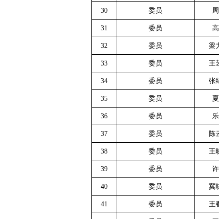
30
委员
周
31
委员
高
32
委员
梁
33
委员
王
34
委员
张
35
委员
夏
36
委员
乐
37
委员
陈
38
委员
王
39
委员
许
40
委员
冀
41
委员
王