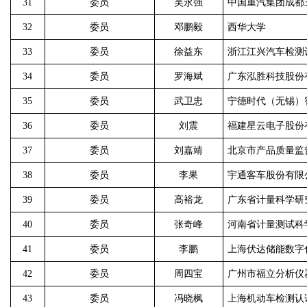
31
委员
吴永强
中国重汽集团成都
32
委员
邓鹏毅
西华大学
33
委员
徐益东
浙江江兴汽车检测
34
委员
罗海斌
广东泓胜科技股份
35
委员
武卫忠
宁德时代（无锡）
36
委员
刘震
福建星云电子股份
37
委员
刘嘉靖
北京市产品质量监
38
委员
李果
宇通客车股份有限
39
委员
高裕龙
广东省计量科学研
40
委员
张奇峰
河南省计量测试科
41
委员
李鹏
上海伏达储能数字
42
委员
周四宝
广州市福立分析仪
43
委员
冯晓枫
上海机动车检测认