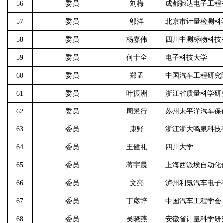
56
委员
刘梅
成都驰达电子工程
57
委员
邬洋
北京市计量检测科
58
委员
杨嘉伟
四川中测标物科技
59
委员
何十全
电子科技大学
60
委员
郑孟
中国汽车工程研究
61
委员
叶振洲
浙江省质量科学研
62
委员
周景行
苏州太平洋汽车保
63
委员
康野
浙江浙大鸣泉科技
64
委员
王健礼
四川大学
65
委员
蒋宇晨
上海西派埃自动化
66
委员
文亮
泸州利氪汽车电子
67
委员
丁彦辞
中国汽车工程学会
68
委员
吴晓燕
安徽省计量科学研